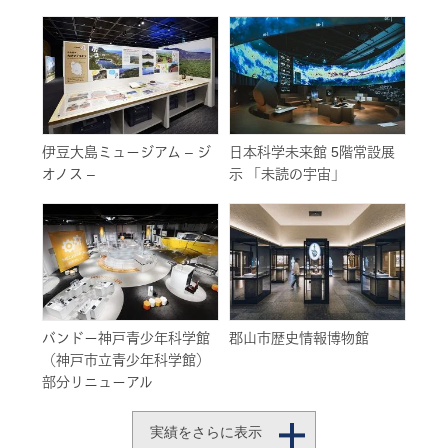
伊豆大島ミュージアム – ジ
日本科学未来館 5階常設展
オノス –
示 「未読の宇宙」
バンドー神戸青少年科学館
郡山市歴史情報博物館
（神戸市立青少年科学館）
部分リニューアル
実績をさらに表示