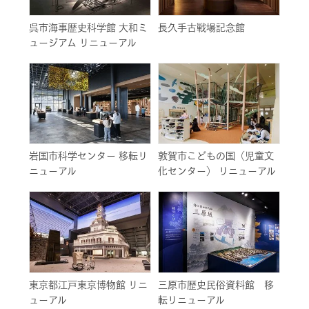
呉市海事歴史科学館 大和ミ
長久手古戦場記念館
ュージアム リニューアル
岩国市科学センター 移転リ
敦賀市こどもの国（児童文
ニューアル
化センター） リニューアル
東京都江戸東京博物館 リニ
三原市歴史民俗資料館 移
ューアル
転リニューアル