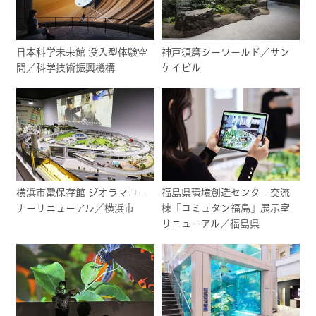
日本科学未来館 没入型体験空
神戸須磨シーワールド／サン
間／科学技術振興機構
ケイビル
横浜市電保存館 ジオラマコー
福島県環境創造センター交流
ナーリニューアル／横浜市
棟「コミュタン福島」展示室
リニューアル／福島県