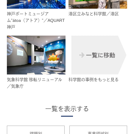
神戸ポートミュージア
港区立みなと科学館／港区
ム”átoa（アトア）”／AQUART
神戸
気象科学館 移転リニューアル
科学館の事例をもっと見る
／気象庁
一覧を表示する
課題別
事業領域別