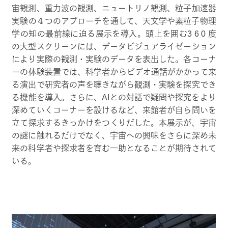
宙観測、重力波の観測、ニュートリノ観測、粒子加速器
実験の４つのアプローチを通して、天文学や素粒子物理
学の知の最前線に迫る展示を導入。頭上を囲む3 6 0 度
の大型スクリーンには、データビジュアライゼーション
により実際の観測・実験のデータを表出した。各コーナ
ーの体験装置では、科学者からビデオ通話がかかって来
る演出で研究者の声を聴きながら観測・実験を探究でき
る機能を導入。さらに、AIとの対話で疑問や探究をより
深めていくコーナーを設けるなど、来館者が自ら問いを
立て探求するきっかけをつくりだした。本展示が、宇宙
の謎に触れるだけでなく、宇宙への興味をさらに深め未
来の科学者や探求者を育む一助となることが期待されて
いる。