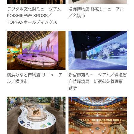
デジタル文化財ミュージアム
名護博物館 移転リニューアル
KOISHIKAWA XROSS／
／名護市
TOPPANホールディングス
横浜みなと博物館 リニューア
新宿御苑ミュージアム／環境省
ル／横浜市
自然環境局 新宿御苑管理事
務所