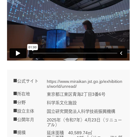
公式サイト
https://www.miraikan.jst.go.jp/exhibition
s/world/unread/
所在地
東京都江東区青海2丁目3番6号
分野
科学系文化施設
設立主体
国立研究開発法人科学技術振興機構
公開年月
2025年（令和7年）4月23日（リニュー
アル）
規模
延床面積 40,589.74㎡