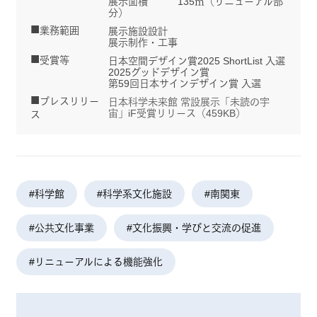
展示面積 135㎡（リニューアル部
分）
業務範囲
展示施設設計
展示制作・工事
受賞等
日本空間デザイン賞2025 ShortList 入選
2025グッドデザイン賞
第59回日本サインデザイン賞 入選
プレスリリー
日本科学未来館 常設展示「未読の宇
宙」iF受賞リリース（459KB）
ス
#科学館
#科学系文化施設
#南関東
#公共文化事業
#文化振興・学びと交流の促進
#リニューアルによる機能強化