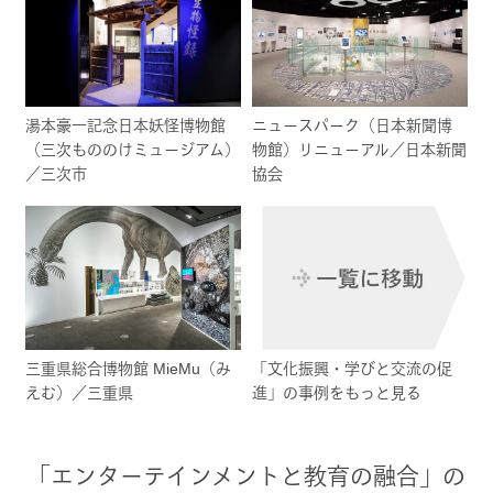
湯本豪一記念日本妖怪博物館
ニュースパーク（日本新聞博
（三次もののけミュージアム）
物館）リニューアル／日本新聞
／三次市
協会
三重県総合博物館 MieMu（み
「文化振興・学びと交流の促
えむ）／三重県
進」の事例をもっと見る
「エンターテインメントと教育の融合」の