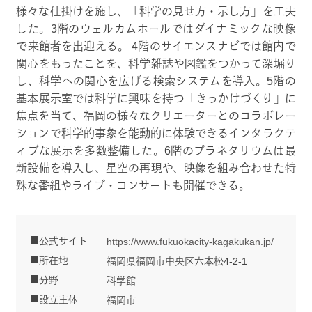
様々な仕掛けを施し、「科学の見せ方・示し方」を工夫
した。3階のウェルカムホールではダイナミックな映像
で来館者を出迎える。 4階のサイエンスナビでは館内で
関心をもったことを、科学雑誌や図鑑をつかって深堀り
し、科学への関心を広げる検索システムを導入。5階の
基本展示室では科学に興味を持つ「きっかけづくり」に
焦点を当て、福岡の様々なクリエーターとのコラボレー
ションで科学的事象を能動的に体験できるインタラクテ
ィブな展示を多数整備した。6階のプラネタリウムは最
新設備を導入し、星空の再現や、映像を組み合わせた特
殊な番組やライブ・コンサートも開催できる。
公式サイト
https://www.fukuokacity-kagakukan.jp/
所在地
福岡県福岡市中央区六本松4-2-1
分野
科学館
設立主体
福岡市