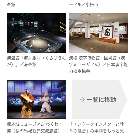
遊館
ーアル／小松市
海遊館「海月銀河（くらげぎん
漢検 漢字博物館・図書館（漢
が）」／海遊館
字ミュージアム）／日本漢字能
力検定協会
熊本城ミュージアム わくわく
「エンターテインメントと教
座（桜の馬場観光交流施設）
育の融合」の事例をもっと見