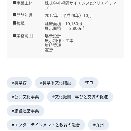
事業主体
株式会社福岡サイエンス&クリエイティ
ブ
開館年月
2017年（平成29年）10月
規模
延床面積 10,150㎡
展示面積 2,900㎡
業務範囲
展示設計
展示制作・工事
維持管理
運営
#科学館
#科学系文化施設
#PFI
#公共文化事業
#文化振興・学びと交流の促進
#施設運営事業
#エンターテインメントと教育の融合
#九州