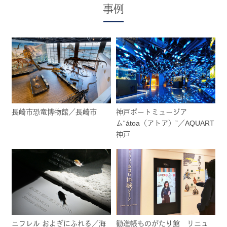
事例
長崎市恐竜博物館／長崎市
神戸ポートミュージア
ム“átoa（アトア）”／AQUART
神戸
ニフレル およぎにふれる／海
勧進帳ものがたり館 リニュ