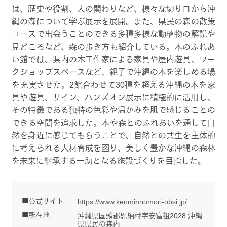
は、歴史や役割、人の関わりなど、様々な切り口から沖
縄の森について学ぶ展示を展開。また、県民の森の散策
コースで出会うことのできる多種多様な動植物の解説や
見どころなど、森の歩き方も紹介している。木のふれあ
い館では、県内の木工作家による家具や屋内遊具、ワー
クショップスペースなど、親子で沖縄の木を楽しめる場
を充実させた。2館合わせて30種を超える沖縄の木を家
具や遊具、サイン、ハンズオン展示に積極的に活用し、
その特徴である独特の色彩や温かみを肌で感じることの
できる空間を追求した。木や森とのふれあいを通して自
然を身近に感じてもらうことで、自然との共生を主体的
に考えられる人材育成を図り、美しく豊かな沖縄の森林
を未来に継承する一助となる施設づくりを目指した。
公式サイト
https://www.kenminnomori-obsi.jp/
所在地
沖縄県国頭郡恩納村字安富祖2028 沖縄
県県民の森内