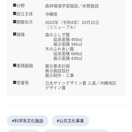
分野
森林環境学習施設／休憩施設
設立主体
沖縄県
開館年月
2022年（令和4年）10月22日
（リニューアル）
規模
森のふしぎ館
延床面積 450㎡
展示面積 345㎡
木のふれあい館
延床面積 668㎡
展示面積 430㎡
業務範囲
展示基本計画
展示施設設計
展示制作・工事
受賞等
日本サインデザイン賞 入選／沖縄地区
デザイン賞
#科学系文化施設
#公共文化事業