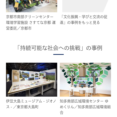
京都市南部クリーンセンター
「文化振興・学びと交流の促
環境学習施設 さすてな京都 運
進」の事例をもっと見る
営委託／京都市
「持続可能な社会への挑戦」の事例
伊豆大島ミュージアム - ジオノ
知多南部広域環境センター ゆ
ス - ／東京都大島町
めくりん／知多南部広域環境組
合