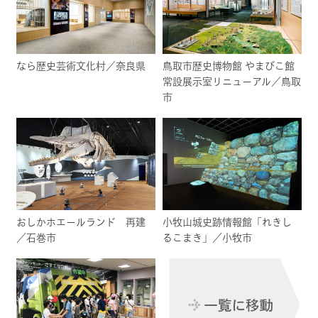
なら歴史芸術文化村／奈良県
鳥取市歴史博物館 やまびこ館
常設展示室リニューアル／鳥取
市
おしかホエールランド 再建
小牧山城史跡情報館「れきし
／石巻市
るこまき」／小牧市