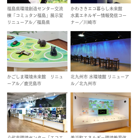
福島県環境創造センター交流
かわさきエコ暮らし未来館
棟「コミュタン福島」展示室
水素エネルギー情報発信コー
リニューアル／福島県
ナー／川崎市
かごしま環境未来館 リニュ
北九州市 水環境館 リニューア
ーアル／鹿児島市
ル／北九州市
八代市環境センター「エコエ
美浜町エネルギー環境教育体