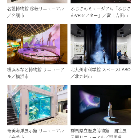
名護博物館 移転リニューアル
ふじさんミュージアム「ふじさ
／名護市
んVRシアター」／富士吉田市
横浜みなと博物館 リニューア
北九州市科学館 スペースLABO
ル／横浜市
／北九州市
奄美海洋展示館 リニューアル
群馬県立歴史博物館 国宝展
／奄美市
示室リニューアル／群馬県