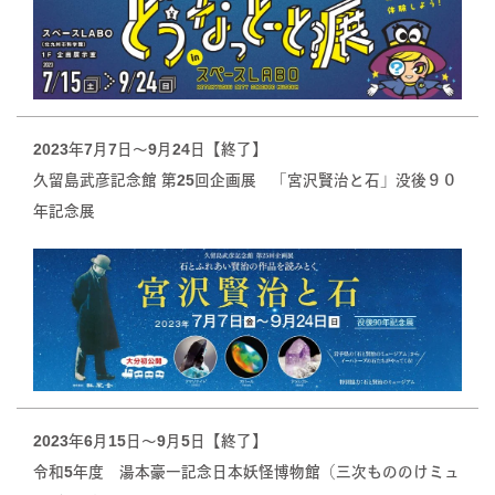
2023年7月7日～9月24日【終了】
久留島武彦記念館 第25回企画展 「宮沢賢治と石」没後９０
年記念展
2023年6月15日～9月5日【終了】
令和5年度 湯本豪一記念日本妖怪博物館（三次もののけミュ