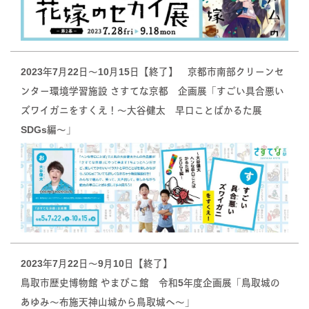
2023年7月22日〜10月15日【終了】 京都市南部クリーンセ
ンター環境学習施設 さすてな京都 企画展「すごい具合悪い
ズワイガニをすくえ！〜大谷健太 早口ことばかるた展
SDGs編〜」
2023年7月22日〜9月10日【終了】
鳥取市歴史博物館 やまびこ館 令和5年度企画展「鳥取城の
あゆみ〜布施天神山城から鳥取城へ〜」