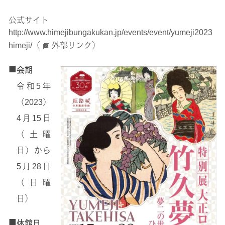
公式サイト
http://www.himejibungakukan.jp/events/event/yumeji2023
himeji/（
外部リンク）
■
会期
令和5年
（2023）
4月15日
（土曜
日）から
5月28日
（日曜
日）
■
休館日