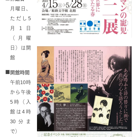
月曜日、
ただし5
月1日
（月曜
日）は開
館
■
開館時間
午前10時
から午後
5時（入
館は4時
30分ま
で）