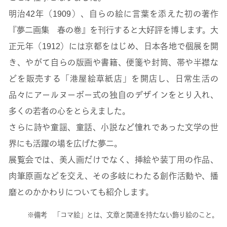
明治42年（1909）、自らの絵に言葉を添えた初の著作
『夢二画集 春の巻』を刊行すると大好評を博します。大
正元年（1912）には京都をはじめ、日本各地で個展を開
き、やがて自らの版画や書籍、便箋や封筒、帯や半襟な
どを販売する「港屋絵草紙店」を開店し、日常生活の
品々にアールヌーボー式の独自のデザインをとり入れ、
多くの若者の心をとらえました。
さらに詩や童謡、童話、小説など憧れであった文学の世
界にも活躍の場を広げた夢二。
展覧会では、美人画だけでなく、挿絵や装丁用の作品、
肉筆原画などを交え、その多岐にわたる創作活動や、播
磨とのかかわりについても紹介します。
※備考 「コマ絵」とは、文章と関連を持たない飾り絵のこと。