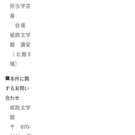
担当学芸
員
会場
姫路文学
館 講堂
（北館3
階）
■
本件に関
するお問い
合わせ
姫路文学
館
〒670-