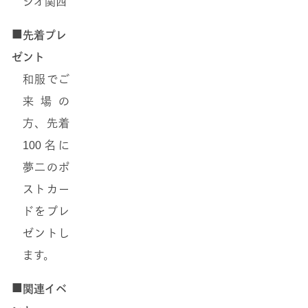
ジオ関西
■
先着プレ
ゼント
和服でご
来場の
方、先着
100名に
夢二のポ
ストカー
ドをプレ
ゼントし
ます。
■
関連イベ