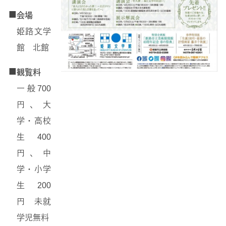
■
会場
姫路文学
館 北館
■
観覧料
一般700
円、大
学・高校
生400
円、中
学・小学
生200
円 未就
学児無料