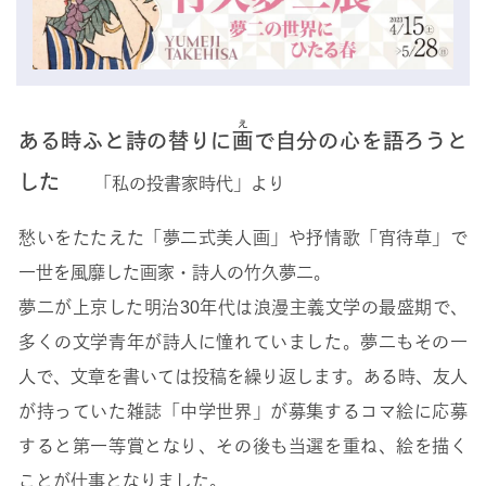
え
ある時ふと詩の替りに
画
で自分の心を語ろうと
した
「私の投書家時代」より
愁いをたたえた「夢二式美人画」や抒情歌「宵待草」で
一世を風靡した画家・詩人の竹久夢二。
夢二が上京した明治30年代は浪漫主義文学の最盛期で、
多くの文学青年が詩人に憧れていました。夢二もその一
人で、文章を書いては投稿を繰り返します。ある時、友人
が持っていた雑誌「中学世界」が募集するコマ絵に応募
すると第一等賞となり、その後も当選を重ね、絵を描く
ことが仕事となりました。