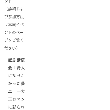
ント
（詳細およ
び参加方法
は本展イベ
ントのペー
ジをご覧く
ださい）
記念講演
会「詩人
になりた
かった夢
二 ―大
正ロマン
に彩られ