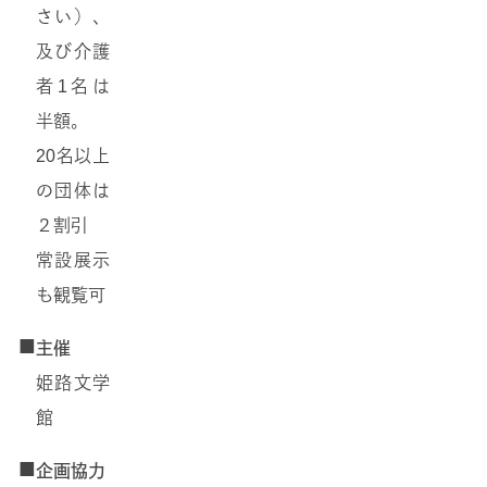
さい）、
及び介護
者1名は
半額。
20名以上
の団体は
２割引
常設展示
も観覧可
■
主催
姫路文学
館
■
企画協力