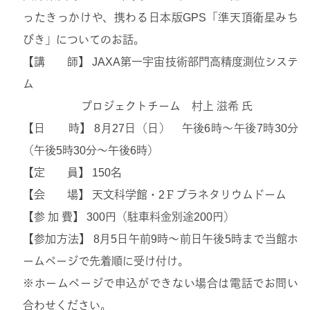
ったきっかけや、携わる日本版GPS「準天頂衛星みち
びき」についてのお話。
【講 師】 JAXA第一宇宙技術部門高精度測位システ
ム
プロジェクトチーム 村上 滋希 氏
【日 時】 8月27日（日） 午後6時〜午後7時30分
（午後5時30分〜午後6時）
【定 員】 150名
【会 場】 天文科学館・2Ｆプラネタリウムドーム
【参 加 費】 300円（駐車料金別途200円）
【参加方法】 8月5日午前9時～前日午後5時まで当館ホ
ームページで先着順に受け付け。
※ホームページで申込ができない場合は電話でお問い
合わせください。