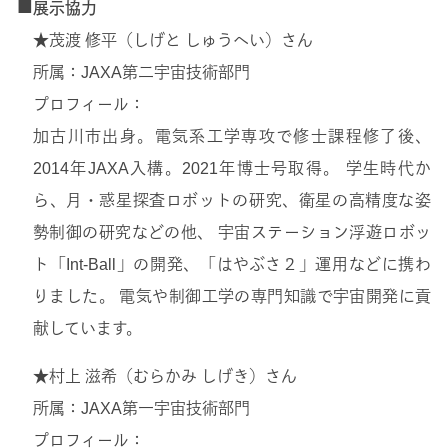
■
展示協力
★茂渡 修平（しげと しゅうへい）さん
所属：JAXA第二宇宙技術部門
プロフィール：
加古川市出身。電気系工学専攻で修士課程修了後、
2014年JAXA入構。2021年博士号取得。 学生時代か
ら、月・惑星探査ロボットの研究、衛星の高精度な姿
勢制御の研究などの他、 宇宙ステーション浮遊ロボッ
ト「Int-Ball」の開発、「はやぶさ２」運用などに携わ
りました。 電気や制御工学の専門知識で宇宙開発に貢
献しています。
★村上 滋希（むらかみ しげき）さん
所属：JAXA第一宇宙技術部門
プロフィール：