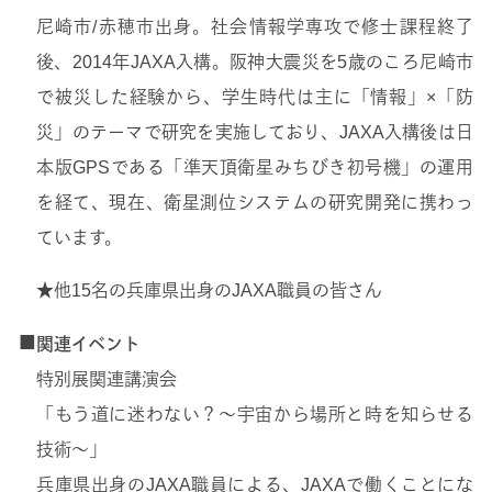
尼崎市/赤穂市出身。社会情報学専攻で修士課程終了
後、2014年JAXA入構。阪神大震災を5歳のころ尼崎市
で被災した経験から、学生時代は主に「情報」×「防
災」のテーマで研究を実施しており、JAXA入構後は日
本版GPSである「準天頂衛星みちびき初号機」の運用
を経て、現在、衛星測位システムの研究開発に携わっ
ています。
★他15名の兵庫県出身のJAXA職員の皆さん
■
関連イベント
特別展関連講演会
「もう道に迷わない？～宇宙から場所と時を知らせる
技術～」
兵庫県出身のJAXA職員による、JAXAで働くことにな