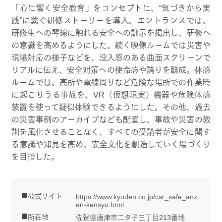
「心に響く安全教育」をコンセプトに、“気づきから実
践”に繋ぐ研修ストーリーを導入。エントランスでは、
研修生への琴線に触れる安全への訓示を掲出し、研修へ
の意識を高めるようにした。続く映像ルームでは災害や
現場対応の様子などを、没入感のある曲面スクリーンで
リアルに伝え、安全対策への使命感や誇りを醸成。体感
ルームでは、高所や電線周りなど危険な場所での作業時
に起こりうる事故を、VR（仮想現実）機器や危険体感
装置を使って疑似体験できるようにした。その他、過去
の災害事例のアーカイブなども配置し、事故や災害の教
訓を風化させることなく、すべての受講者が安全に関す
る意識や知見を高め、安全文化を創造していく場づくり
を目指した。
公式サイト
https://www.kyuden.co.jp/csr_safe_anz
en-kensyu.html
所在地
佐賀県唐津市二タ子三丁目213番地