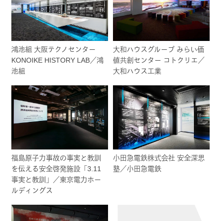
鴻池組 大阪テクノセンター
大和ハウスグループ みらい価
KONOIKE HISTORY LAB／鴻
値共創センター コトクリエ／
池組
大和ハウス工業
福島原子力事故の事実と教訓
小田急電鉄株式会社 安全深思
を伝える安全啓発施設「3.11
塾／小田急電鉄
事実と教訓」／東京電力ホー
ルディングス