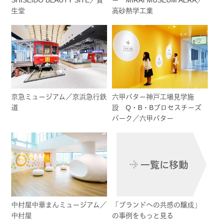
生堂
高砂熱学工業
京急ミュージアム／京浜急行鉄
六甲バター神戸工場見学施
道
設 Q・B・Bプロセスチーズ
パーク／六甲バター
中村屋中華まんミュージアム／
「ブランドへの共感の醸成」
中村屋
の事例をもっと見る