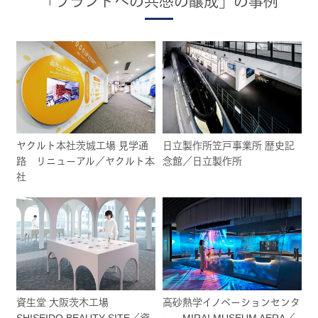
「ブランドへの共感の醸成」の事例
ヤクルト本社茨城工場 見学通
日立製作所笠戸事業所 歴史記
路 リニューアル／ヤクルト本
念館／日立製作所
社
資生堂 大阪茨木工場
高砂熱学イノベーションセンタ
SHISEIDO BEAUTY SITE／資
ー MIRAI MUSEUM AERA／