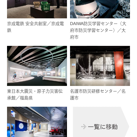
京成電鉄 安全共創室／京成電
DAIWA防災学習センター（大
鉄
府市防災学習センター）／大
府市
東日本大震災・原子力災害伝
名護市防災研修センター／名
承館／福島県
護市