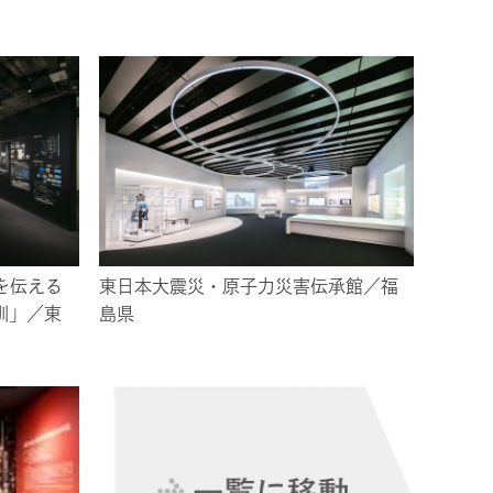
を伝える
東日本大震災・原子力災害伝承館／福
訓」／東
島県