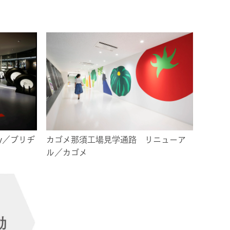
llery／ブリヂ
カゴメ那須工場見学通路 リニューア
ル／カゴメ