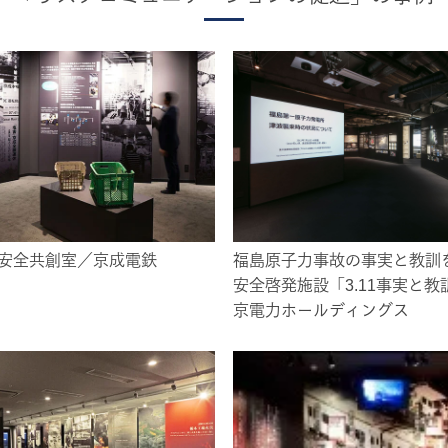
 安全共創室／京成電鉄
福島原子力事故の事実と教訓
安全啓発施設「3.11事実と教
京電力ホールディングス