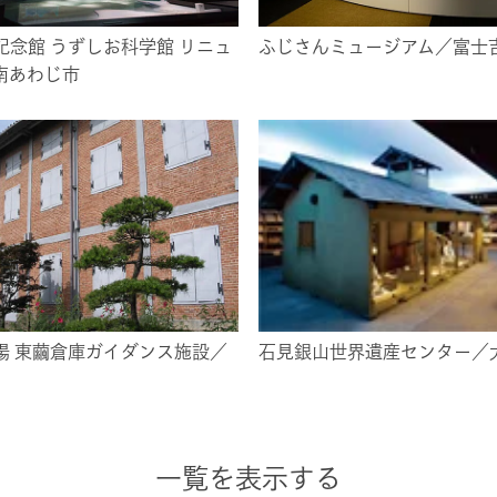
記念館 うずしお科学館 リニュ
ふじさんミュージアム／富士
南あわじ市
場 東繭倉庫ガイダンス施設／
石見銀山世界遺産センター／
一覧を表示する