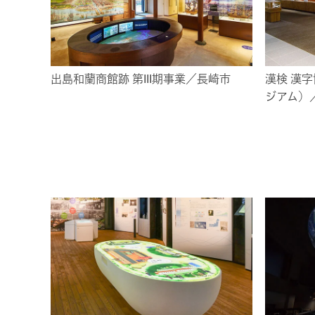
出島和蘭商館跡 第III期事業／長崎市
漢検 漢
ジアム）