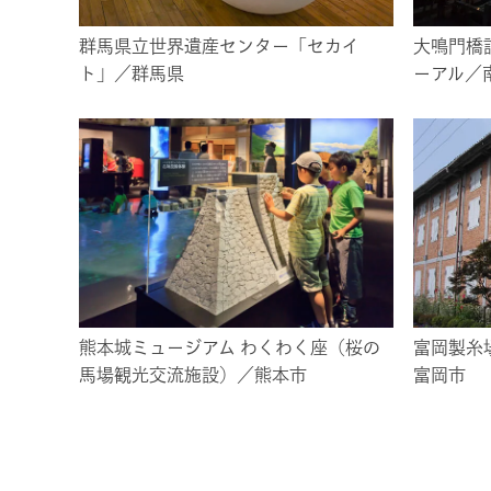
群馬県立世界遺産センター「セカイ
大鳴門橋
ト」／群馬県
ーアル／
熊本城ミュージアム わくわく座（桜の
富岡製糸
馬場観光交流施設）／熊本市
富岡市