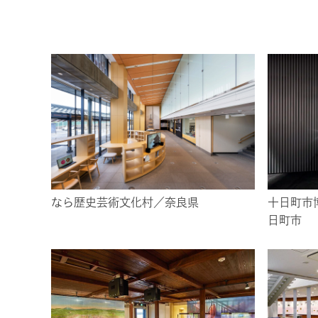
なら歴史芸術文化村／奈良県
十日町市
日町市