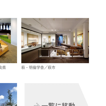
良県
萩・明倫学舎／萩市