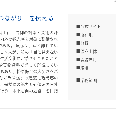
つながり」を伝える
公式サイト
「富士山―信仰の対象と芸術の源
所在地
内外の観光客を対象に整備され
分野
ある。 展示は、遠く離れてい
設立主体
日本人が、その「目に見えない
生活文化に定着させてきたこと
開館年月
や実物資料で詳しく解説してい
規模
もあり、松原保全の大切さをパ
なガラス張りの建築は観光客の
業務範囲
三保松原の魅力と価値を国内外
行う「未来志向の施設」を目指