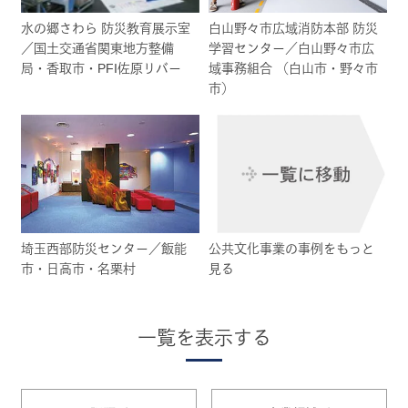
水の郷さわら 防災教育展示室
白山野々市広域消防本部 防災
／国土交通省関東地方整備
学習センター／白山野々市広
局・香取市・PFI佐原リバー
域事務組合 （白山市・野々市
市）
埼玉西部防災センター／飯能
公共文化事業の事例をもっと
市・日高市・名栗村
見る
一覧を表示する