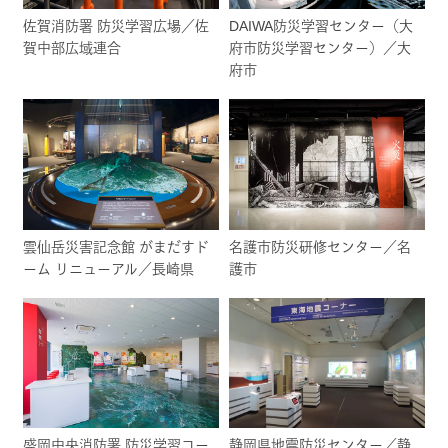
佐賀消防署 防災学習広場／佐
DAIWA防災学習センター（大
賀中部広域連合
府市防災学習センター）／大
府市
雲仙岳災害記念館 がまだすド
名護市防災研修センター／名
ーム リニューアル／長崎県
護市
盛岡中央消防署 防災学習コー
静岡県地震防災センター／静