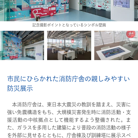
記念撮影ポイントとなっているシンボル壁画
楽しみながら学べる消防防災学習コーナー
市民にひらかれた消防庁舎の親しみやすい
防災展示
本消防庁舎は、東日本大震災の教訓を踏まえ、災害に
強い免震構造をもち、大規模災害発生時に消防活動・支
援活動の中核拠点として機能するよう整備された。ま
た、ガラスを多用した建築により普段の消防活動の様子
を外部に見せるとともに、庁舎棟及び訓練塔に展示スペ