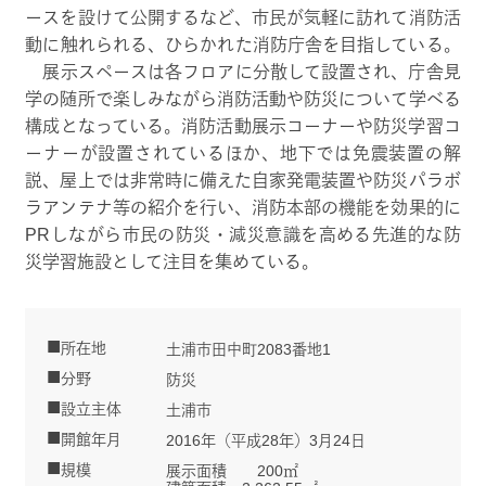
ースを設けて公開するなど、市民が気軽に訪れて消防活
動に触れられる、ひらかれた消防庁舎を目指している。
展示スペースは各フロアに分散して設置され、庁舎見
学の随所で楽しみながら消防活動や防災について学べる
構成となっている。消防活動展示コーナーや防災学習コ
ーナーが設置されているほか、地下では免震装置の解
説、屋上では非常時に備えた自家発電装置や防災パラボ
ラアンテナ等の紹介を行い、消防本部の機能を効果的に
PRしながら市民の防災・減災意識を高める先進的な防
災学習施設として注目を集めている。
所在地
土浦市田中町2083番地1
分野
防災
設立主体
土浦市
開館年月
2016年（平成28年）3月24日
規模
展示面積 200㎡