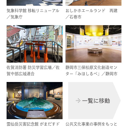
気象科学館 移転リニューアル
おしかホエールランド 再建
／気象庁
／石巻市
佐賀消防署 防災学習広場／佐
静岡市三保松原文化創造セン
賀中部広域連合
ター「みほしるべ」／静岡市
雲仙岳災害記念館 がまだすド
公共文化事業の事例をもっと