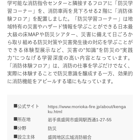
学可能な消防指令センターと隣接するフロアに「防災学
習コーナー」を、消防車両を見下ろせる2 階に「消防体
験フロア」を配置しました。「防災学習コーナー」は地
域特有の災害やハザード情報を学ぶことができる日本最
大級の床MAPや防災シアター、災害に備えて日ごろか
ら取り組める防災対策や災害発生後の対応を学ぶことが
できる体験型展示など、災害の“知識”を防災の“実践
力”につなげる学習深度の高い内容となっています。
「消防体験フロア」は、消防の仕事を学ぶだけでなく、
実際に体験することで防災意識を醸成する一方、効果的
に消防機能をアピールする場にもなっています。
公式サイト
https://www.morioka-fire.jp/about/kenga
ku.html
所在地
岩手県盛岡市盛岡駅西通1-27-55
分野
防災
設立主体
盛岡地区広域消防組合