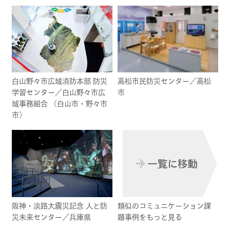
白山野々市広域消防本部 防災
高松市民防災センター／高松
学習センター／白山野々市広
市
域事務組合 （白山市・野々市
市）
阪神・淡路大震災記念 人と防
類似のコミュニケーション課
災未来センター／兵庫県
題事例をもっと見る