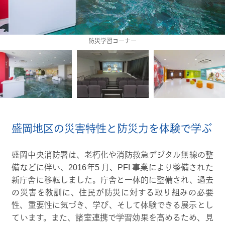
防災学習コーナー
防災シアター
盛岡地区の災害特性と防災力を体験で学ぶ
盛岡中央消防署は、老朽化や消防救急デジタル無線の整
備などに伴い、2016年5 月、PFI 事業により整備された
新庁舎に移転しました。庁舎と一体的に整備され、過去
の災害を教訓に、住民が防災に対する取り組みの必要
性、重要性に気づき、学び、そして体験できる展示とし
ています。また、諸室連携で学習効果を高めるため、見