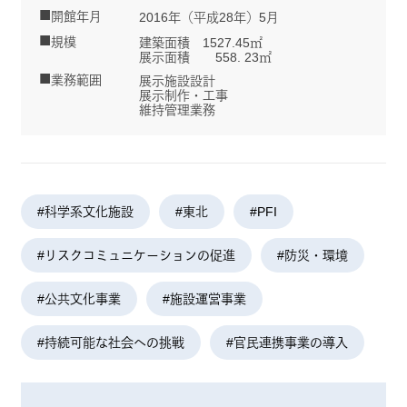
開館年月
2016年（平成28年）5月
規模
建築面積 1527.45㎡
展示面積 558. 23㎡
業務範囲
展示施設設計
展示制作・工事
維持管理業務
#科学系文化施設
#東北
#PFI
#リスクコミュニケーションの促進
#防災・環境
#公共文化事業
#施設運営事業
#持続可能な社会への挑戦
#官民連携事業の導入