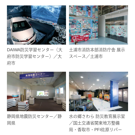
DAIWA防災学習センター（大
土浦市消防本部消防庁舎 展示
府市防災学習センター）／大
スペース／土浦市
府市
静岡県地震防災センター／静
水の郷さわら 防災教育展示室
岡県
／国土交通省関東地方整備
局・香取市・PFI佐原リバー