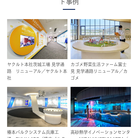
ト事例
ヤクルト本社茨城工場 見学通
カゴメ野菜生活ファーム富士
路 リニューアル／ヤクルト本
見 見学通路リニューアル／カ
社
ゴメ
椿本バルクシステム兵庫工
高砂熱学イノベーションセンタ