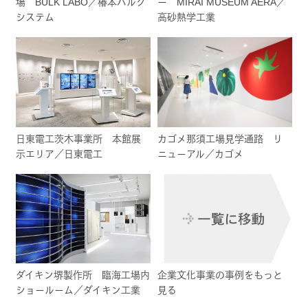
場 BULK LABO／椿本バルク
ー MIRAI MUSEUM AERA／
システム
高砂熱学工業
日東電工茨木事業所 本館展
カゴメ那須工場見学通路 リ
示エリア／日東電工
ニューアル／カゴメ
ダイキン堺製作所 臨海工場内
企業文化事業の事例をもっと
ショールーム／ダイキン工業
見る