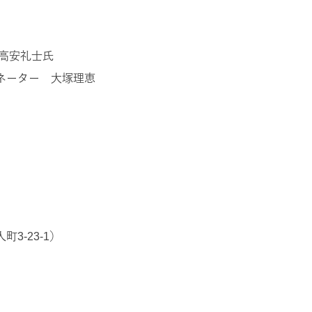
高安礼士氏
ネーター 大塚理恵
-23-1）