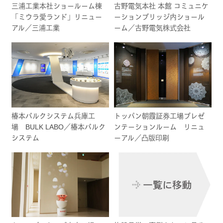
三浦工業本社ショールーム棟
古野電気本社 本館 コミュニケ
「ミウラ愛ランド」リニュー
ーションブリッジ内ショール
アル／三浦工業
ーム／古野電気株式会社
椿本バルクシステム兵庫工
トッパン朝霞証券工場プレゼ
場 BULK LABO／椿本バルク
ンテーションルーム リニュ
システム
ーアル／凸版印刷