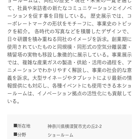
ョールームは、同社の歴史・現在・未来の一覧を通し
て、社員や来訪者の新たなコミュニケーションとイノベ
ーションを促す事を目指している。 歴史展示では、コ
ーポレートマークの形状をモチーフに、事業史のトピッ
クを紹介。 各時代の写真などを積層したデザインで、
日々研鑽を積み重ねる同社のイメージを訴求。創業期に
使用されていたものと同規模・同形式の空気分離装置・
精留塔の実物も移設し象徴的に展示している。事業展示
では、複雑な産業ガスの製造・供給・活用の過程を、ア
ニメーションでわかりやすく解説し、事業の社会的な意
義を訴求。大型サイネージやタブレットにより最新の情
報提供にも対応し、各種イベントにも使用できる本ショ
ールームは、イノベーション拠点の活性化にも貢献して
いる。
所在地
神奈川県横須賀市光の丘2-2
分野
ショールーム