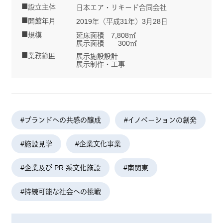
設立主体
日本エア・リキード合同会社
開館年月
2019年（平成31年）3月28日
規模
延床面積 7,808㎡
展示面積 300㎡
業務範囲
展示施設設計
展示制作・工事
#ブランドへの共感の醸成
#イノベーションの創発
#施設見学
#企業文化事業
#企業及び PR 系文化施設
#南関東
#持続可能な社会への挑戦