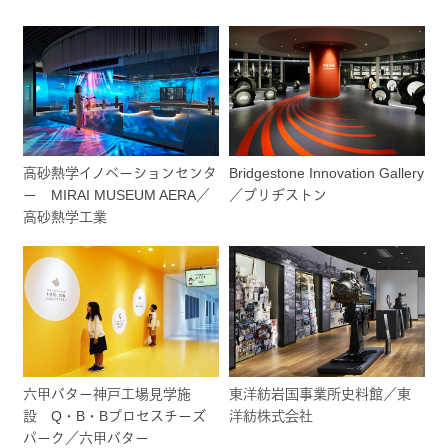
高砂熱学イノベーションセンタ
Bridgestone Innovation Gallery
ー MIRAI MUSEUM AERA／
／ブリヂストン
高砂熱学工業
六甲バター神戸工場見学施
東洋紡岩国事業所史料館／東
設 Q・B・Bプロセスチーズ
洋紡株式会社
パーク／六甲バター