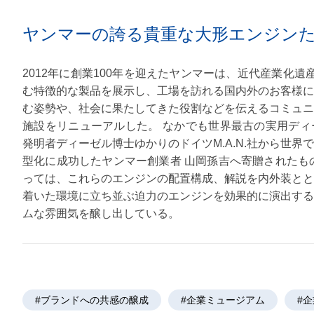
ヤンマーの誇る貴重な大形エンジン
2012年に創業100年を迎えたヤンマーは、近代産業化
む特徴的な製品を展示し、工場を訪れる国内外のお客様に
む姿勢や、社会に果たしてきた役割などを伝えるコミュニ
施設をリニューアルした。 なかでも世界最古の実用ディ
発明者ディーゼル博士ゆかりのドイツM.A.N.社から世
型化に成功したヤンマー創業者 山岡孫吉へ寄贈されたも
っては、これらのエンジンの配置構成、解説を内外装とと
着いた環境に立ち並ぶ迫力のエンジンを効果的に演出する
ムな雰囲気を醸し出している。
#ブランドへの共感の醸成
#企業ミュージアム
#