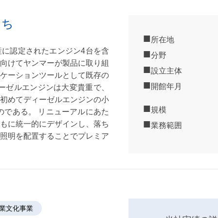
たち
所在地
遺産に認定されたエンジン4台を含
分野
向けてヤンマーが製品に取り組
設立主体
ケーションツールとして既存の
開館年月
ーゼルエンジンは大変貴重で、
界で初めてディーゼルエンジンの小
規模
のである。 リニューアルにあた
もに統一的にデザインし、落ち
業務範囲
照明を配置することでプレミア
企業文化事業