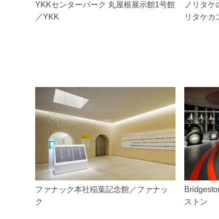
YKKセンターパーク 丸屋根展示館1号館
ノリタケ
／YKK
リタケカ
ファナック本社稲葉記念館／ファナッ
Bridgest
ク
ストン