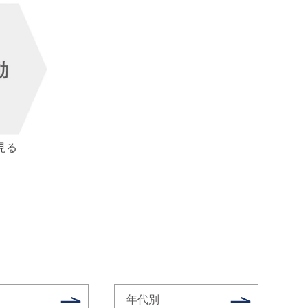
見る
年代別