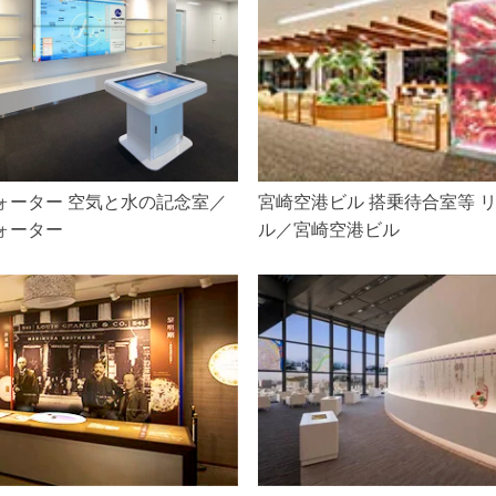
ォーター 空気と水の記念室／
宮崎空港ビル 搭乗待合室等 
ォーター
ル／宮崎空港ビル