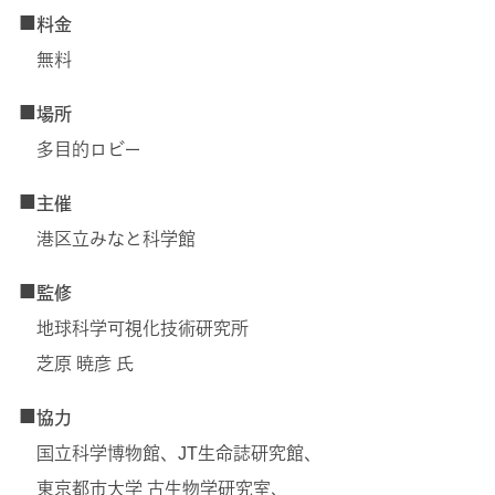
■
料金
無料
■
場所
多目的ロビー
■
主催
港区立みなと科学館
■
監修
地球科学可視化技術研究所
芝原 暁彦 氏
■
協力
国立科学博物館、JT生命誌研究館、
東京都市大学 古生物学研究室、