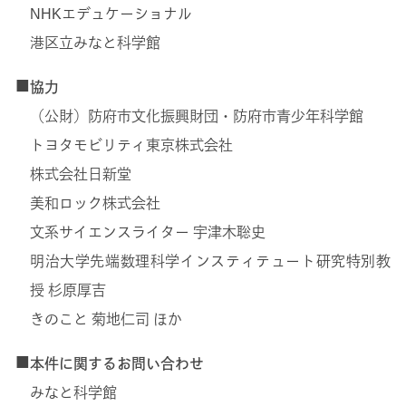
NHKエデュケーショナル
港区立みなと科学館
■
協力
（公財）防府市文化振興財団・防府市青少年科学館
トヨタモビリティ東京株式会社
株式会社日新堂
美和ロック株式会社
文系サイエンスライター 宇津木聡史
明治大学先端数理科学インスティテュート研究特別教
授 杉原厚吉
きのこと 菊地仁司 ほか
■
本件に関するお問い合わせ
みなと科学館