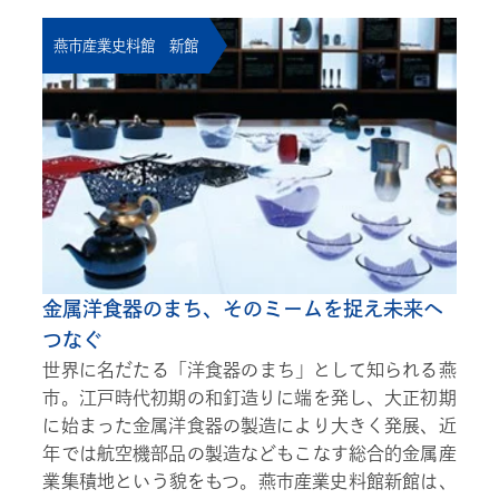
燕市産業史料館 新館
金属洋食器のまち、そのミームを捉え未来へ
つなぐ
世界に名だたる「洋食器のまち」として知られる燕
市。江戸時代初期の和釘造りに端を発し、大正初期
に始まった金属洋食器の製造により大きく発展、近
年では航空機部品の製造などもこなす総合的金属産
業集積地という貌をもつ。燕市産業史料館新館は、