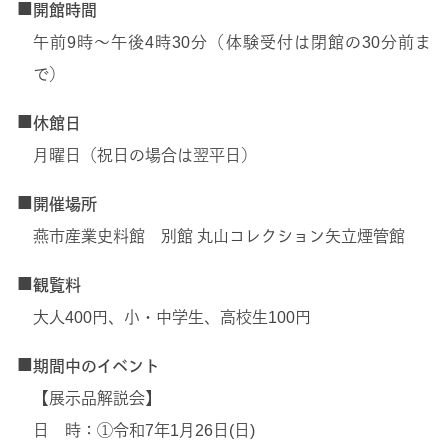
■
開館時間
午前9時～午後4時30分（体験受付は閉館の30分前ま
で）
■
休館日
月曜日（祝日の場合は翌平日）
■
開催場所
燕市産業史料館 別館 丸山コレクション矢立煙管館
■
観覧料
大人400円、小・中学生、高校生100円
■
期間中のイベント
【展示品解説会】
日 時：①令和7年1月26日(日)