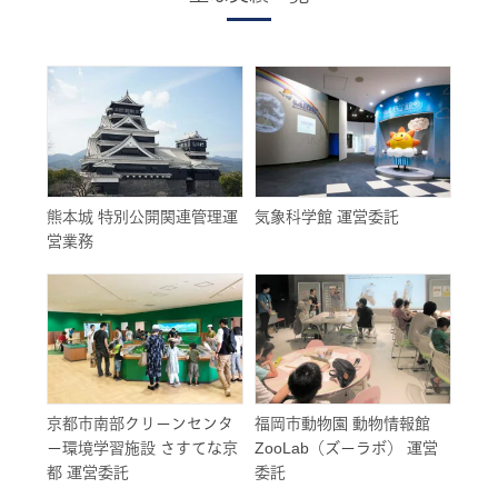
熊本城 特別公開関連管理運
気象科学館 運営委託
営業務
京都市南部クリーンセンタ
福岡市動物園 動物情報館
ー環境学習施設 さすてな京
ZooLab（ズーラボ） 運営
都 運営委託
委託