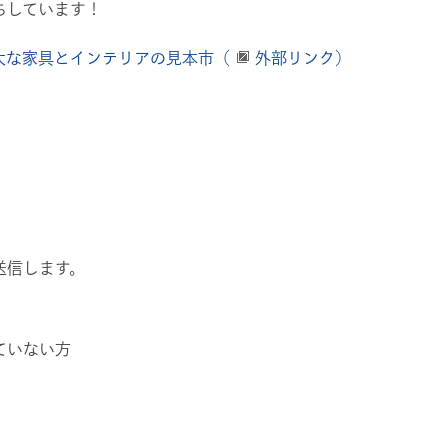
ちしています！
大な家具とインテリアの見本市（
外部リンク）
送信します。
ていない方