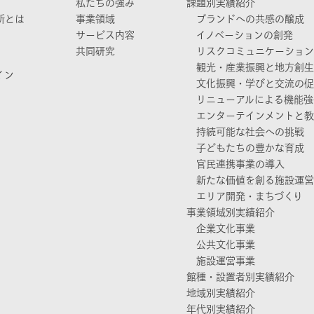
私たちの強み
課題別実績紹介
所とは
事業領域
ブランドへの共感の醸成
サービス内容
イノベーションの創発
共同研究
リスクコミュニケーション
観光・産業振興と地方創生
イン
文化振興・学びと交流の促
リニューアルによる機能強
エンターテインメントと教
持続可能な社会への挑戦
子どもたちの豊かな育成
官民連携事業の導入
新たな価値を創る施設運営
エリア開発・まちづくり
事業領域別実績紹介
企業文化事業
公共文化事業
施設運営事業
館種・設置者別実績紹介
地域別実績紹介
年代別実績紹介