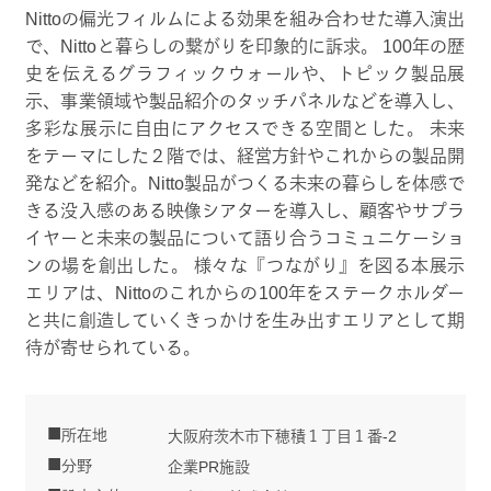
Nittoの偏光フィルムによる効果を組み合わせた導入演出
で、Nittoと暮らしの繋がりを印象的に訴求。 100年の歴
史を伝えるグラフィックウォールや、トピック製品展
示、事業領域や製品紹介のタッチパネルなどを導入し、
多彩な展示に自由にアクセスできる空間とした。 未来
をテーマにした２階では、経営方針やこれからの製品開
発などを紹介。Nitto製品がつくる未来の暮らしを体感で
きる没入感のある映像シアターを導入し、顧客やサプラ
イヤーと未来の製品について語り合うコミュニケーショ
ンの場を創出した。 様々な『つながり』を図る本展示
エリアは、Nittoのこれからの100年をステークホルダー
と共に創造していくきっかけを生み出すエリアとして期
待が寄せられている。
所在地
大阪府茨木市下穂積１丁目１番-2
分野
企業PR施設