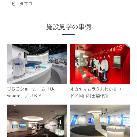
ーピータマゴ
施設見学の事例
ＵＢＥショールーム「U-
オカヤマムラタ丸わかりロー
square」／ＵＢＥ
ド／岡山村田製作所