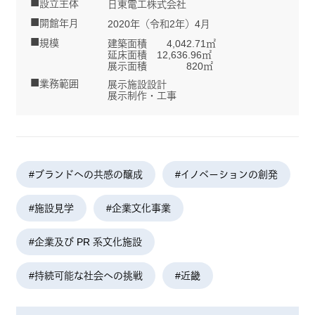
設立主体
日東電工株式会社
開館年月
2020年（令和2年）4月
規模
建築面積 4,042.71㎡
延床面積 12,636.96㎡
展示面積 820㎡
業務範囲
展示施設設計
展示制作・工事
#ブランドへの共感の醸成
#イノベーションの創発
#施設見学
#企業文化事業
#企業及び PR 系文化施設
#持続可能な社会への挑戦
#近畿