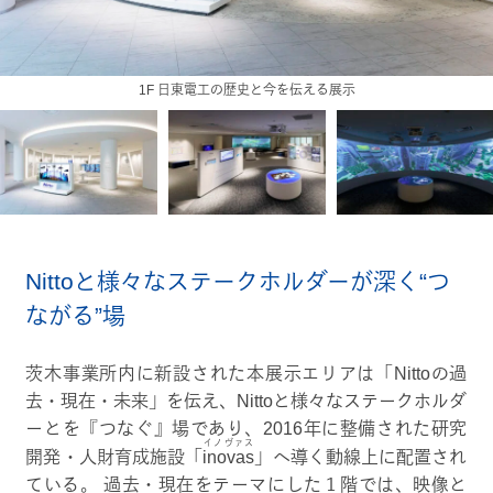
2F 日東電工の未来に向けた取組を伝える展示
1F 日東電工の歴史と今を伝える展示
Nittoと様々なステークホルダーが深く“つ
ながる”場
茨木事業所内に新設された本展示エリアは「Nittoの過
去・現在・未来」を伝え、Nittoと様々なステークホルダ
ーとを『つなぐ』場であり、2016年に整備された研究
イノヴァス
開発・人財育成施設「
inovas
」へ導く動線上に配置され
ている。 過去・現在をテーマにした１階では、映像と