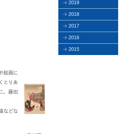
2019
2018
2017
2016
2015
や絵画に
多くとりあ
二、藤田
猫などな