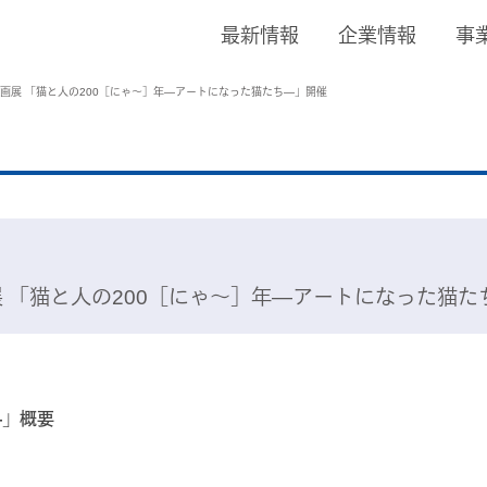
最新情報
企業情報
事
季企画展 「猫と人の200［にゃ〜］年―アートになった猫たち―」開催
 「猫と人の200［にゃ〜］年―アートになった猫た
―」概要