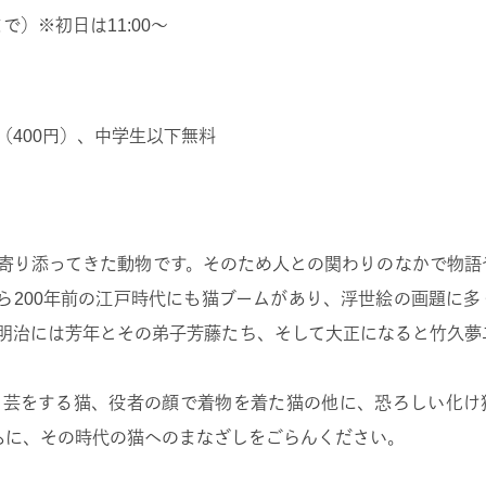
まで）※初日は11:00～
円（400円）、中学生以下無料
寄り添ってきた動物です。そのため人との関わりのなかで物語
今から200年前の江戸時代にも猫ブームがあり、浮世絵の画題に
明治には芳年とその弟子芳藤たち、そして大正になると竹久夢
、芸をする猫、役者の顔で着物を着た猫の他に、恐ろしい化け
ともに、その時代の猫へのまなざしをごらんください。