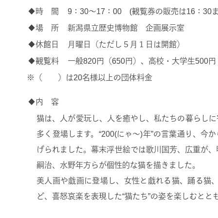
◆時 間
9：30～17：00 (観覧券の販売は16：30
◆場 所
新潟県立歴史博物館 企画展示室
◆休館日
月曜日（ただし５月１日は開館）
◆観覧料
一般820円（650円）、高校・大学生500
※（ ）は20名様以上の団体料金
◆内 容
猫は、人が愛玩し、人を癒やし、私たちの暮らしに
多く登場します。“200(にゃ～)年”の言葉通り、
げられました。幕末浮世絵では歌川国芳、広重が、
嗣治、水野年方らが個性的な猫を描きました。
美人画や戯画に登場し、女性と戯れる猫、踊る猫
ど、喜怒哀楽を表現した“猫たち”の姿を楽しむと