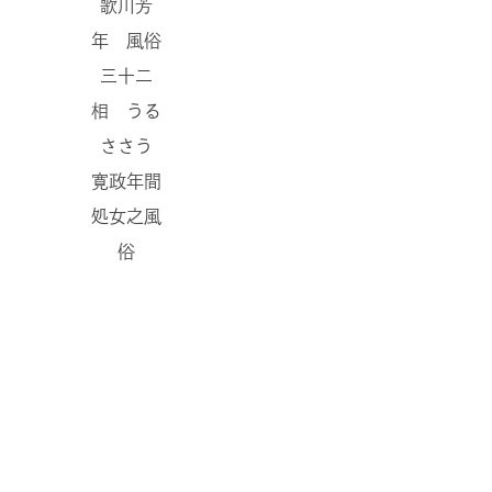
歌川芳
年 風俗
三十二
相 うる
ささう
寛政年間
処女之風
俗