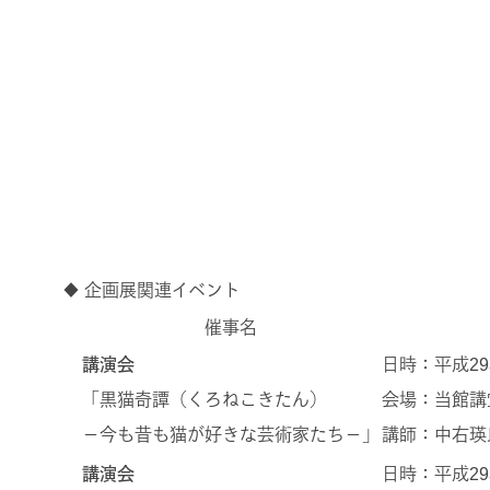
◆ 企画展関連イベント
催事名
講演会
日時：平成29年
「黒猫奇譚（くろねこきたん）
会場：当館講
－今も昔も猫が好きな芸術家たち－」
講師：中右瑛
講演会
日時：平成29年