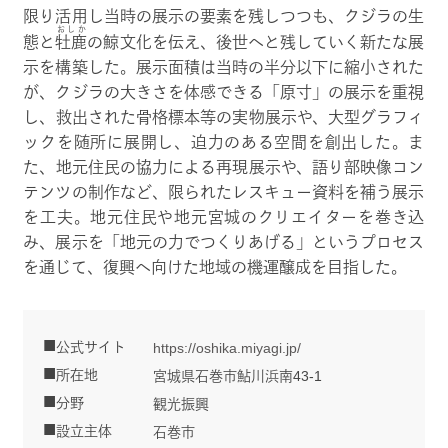
限り活用し当時の展示の要素を残しつつも、クジラの生
おしか
態と
牡鹿
の鯨文化を伝え、後世へと残していく新たな展
示を構築した。展示面積は当時の半分以下に縮小された
が、クジラの大きさを体感できる「原寸」の展示を重視
し、救出された骨格標本等の実物展示や、大型グラフィ
ックを随所に展開し、迫力のある空間を創出した。ま
た、地元住民の協力による再現展示や、語り部映像コン
テンツの制作など、限られたレスキュー資料を補う展示
を工夫。地元住民や地元宮城のクリエイターを巻き込
み、展示を「地元の力でつくりあげる」というプロセス
を通じて、復興へ向けた地域の機運醸成を目指した。
公式サイト
https://oshika.miyagi.jp/
所在地
宮城県石巻市鮎川浜南43-1
分野
観光振興
設立主体
石巻市