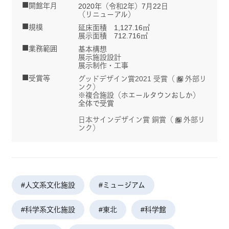
開館年月
2020年（令和2年）7月22日
（リニューアル）
規模
延床面積 1,127.16㎡
展示面積 712.716㎡
業務範囲
基本構想
展示施設設計
展示制作・工事
受賞等
グッドデザイン賞2021 受賞（
外部リ
ンク）
※複合施設（ホエールタウンおしか）
全体で受賞
日本サインデザイン賞 銅賞（
外部リ
ンク）
#人文系文化施設
#ミュージアム
#科学系文化施設
#東北
#科学館