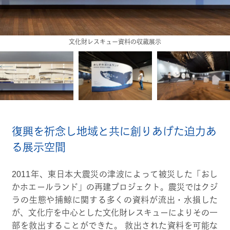
文化財レスキュー資料の収蔵展示
復興を祈念し地域と共に創りあげた迫力あ
る展示空間
2011年、東日本大震災の津波によって被災した「おし
かホエールランド」の再建プロジェクト。震災ではクジ
ラの生態や捕鯨に関する多くの資料が流出・水損した
が、文化庁を中心とした文化財レスキューによりその一
部を救出することができた。 救出された資料を可能な