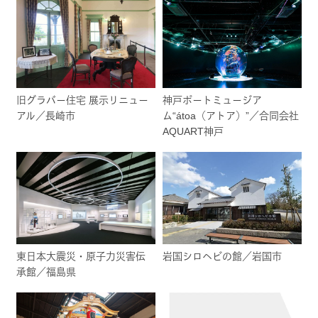
旧グラバー住宅 展示リニュー
神戸ポートミュージア
アル／長崎市
ム“átoa（アトア）”／合同会社
AQUART神戸
東日本大震災・原子力災害伝
岩国シロヘビの館／岩国市
承館／福島県