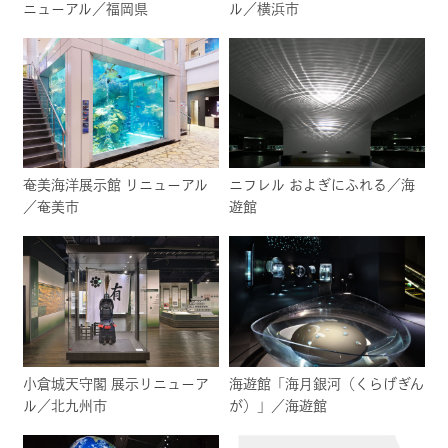
ニューアル／福岡県
ル／横浜市
奄美海洋展示館 リニューアル
ニフレル およぎにふれる／海
／奄美市
遊館
小倉城天守閣 展示リニューア
海遊館「海月銀河（くらげぎん
ル／北九州市
が）」／海遊館