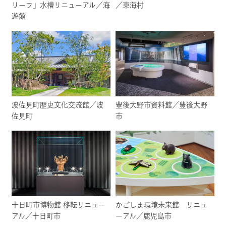
リーフ」水槽リニューアル／海
／東海村
遊館
波佐見町歴史文化交流館／波
豊後大野市資料館／豊後大野
佐見町
市
十日町市博物館 移転リニュー
かごしま環境未来館 リニュ
アル／十日町市
ーアル／鹿児島市